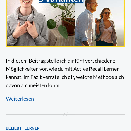
In diesem Beitrag stelle ich dir fünf verschiedene
Möglichkeiten vor, wie du mit Active Recall Lernen
kannst. Im Fazit verrate ich dir, welche Methode sich
davon am meisten lohnt.
Active
Weiterlesen
Recall
Lernen:
Mit
Kategorien
BELIEBT
LERNEN
5