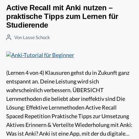
Active Recall mit Anki nutzen –
Varianten
praktische Tipps zum Lernen für
für
Studierende
die
Prüfung
Von
Lasse Schock
Beitragsautor
lernen
(Lernen 4 von 4) Klausuren gehst du in Zukunft ganz
entspannt an. Deine Leistung wird sich
wahrscheinlich verbessern. ÜBERSICHT
Lernmethoden die beliebt aber ineffektiv sind Die
Lösung: Effektive Lernmethoden Active Recall
Spaced Repetition Praktische Tipps zur Umsetzung
Aktives Erinnern & Verteilte Wiederholung mit Anki:
Was ist Anki? Anki ist eine App, mit der du digitale…