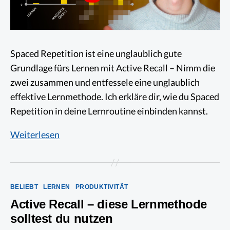
Spaced Repetition ist eine unglaublich gute
Grundlage fürs Lernen mit Active Recall – Nimm die
zwei zusammen und entfessele eine unglaublich
effektive Lernmethode. Ich erkläre dir, wie du Spaced
Repetition in deine Lernroutine einbinden kannst.
Spaced
Weiterlesen
Repetition:
Wie
Du
Kategorien
BELIEBT
LERNEN
PRODUKTIVITÄT
alles
Active Recall – diese Lernmethode
merken
solltest du nutzen
kannst,