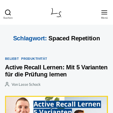
Suchen
Menü
Lasse
Schock
Schlagwort:
Spaced Repetition
Kategorien
BELIEBT
PRODUKTIVITÄT
Active Recall Lernen: Mit 5 Varianten
für die Prüfung lernen
Von
Lasse Schock
Beitragsautor