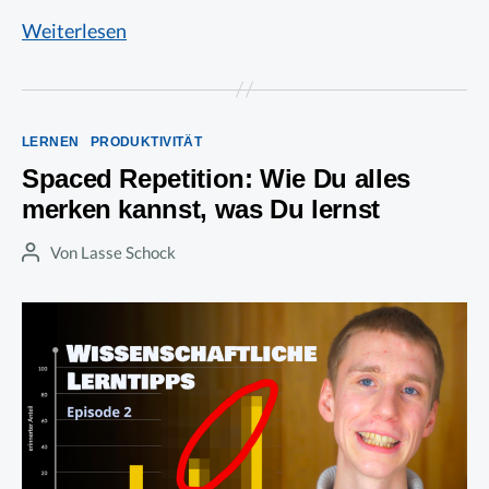
Active
Weiterlesen
Recall
mit
Anki
Kategorien
LERNEN
PRODUKTIVITÄT
nutzen
Spaced Repetition: Wie Du alles
–
merken kannst, was Du lernst
praktische
Tipps
Von
Lasse Schock
Beitragsautor
zum
Lernen
für
Studierende