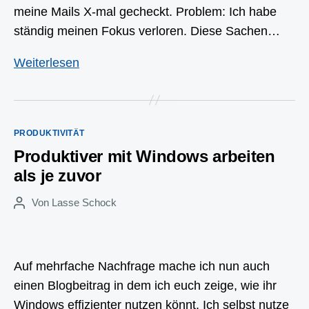
meine Mails X-mal gecheckt. Problem: Ich habe
ständig meinen Fokus verloren. Diese Sachen…
Mit
Weiterlesen
diesen
4
Tricks
Kategorien
PRODUKTIVITÄT
wirst
Produktiver mit Windows arbeiten
du
als je zuvor
fokussiert
und
Von
Lasse Schock
Beitragsautor
konzentriert
lernen
Auf mehrfache Nachfrage mache ich nun auch
einen Blogbeitrag in dem ich euch zeige, wie ihr
Windows effizienter nutzen könnt. Ich selbst nutze