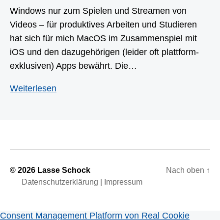
Windows nur zum Spielen und Streamen von
Videos – für produktives Arbeiten und Studieren
hat sich für mich MacOS im Zusammenspiel mit
iOS und den dazugehörigen (leider oft plattform-
exklusiven) Apps bewährt. Die…
Produktiver
Weiterlesen
mit
Windows
arbeiten
als
je
zuvor
© 2026 Lasse Schock
Nach oben
↑
Datenschutzerklärung
|
Impressum
Consent Management Platform von Real Cookie