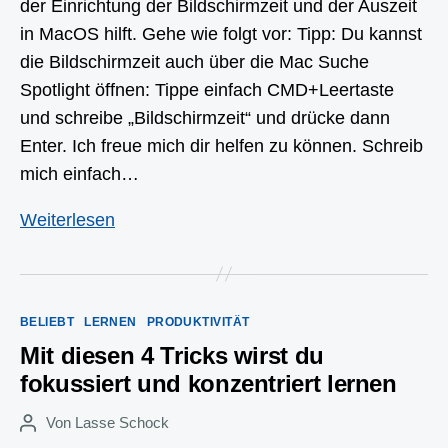
der Einrichtung der Bildschirmzeit und der Auszeit
in MacOS hilft. Gehe wie folgt vor: Tipp: Du kannst
die Bildschirmzeit auch über die Mac Suche
Spotlight öffnen: Tippe einfach CMD+Leertaste
und schreibe „Bildschirmzeit“ und drücke dann
Enter. Ich freue mich dir helfen zu können. Schreib
mich einfach…
Einrichten
Weiterlesen
der
Bildschirmzeit
„Auszeit“
Kategorien
BELIEBT
LERNEN
PRODUKTIVITÄT
in
Mit diesen 4 Tricks wirst du
MacOS
fokussiert und konzentriert lernen
Von
Lasse Schock
Beitragsautor