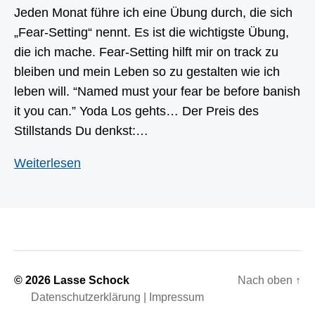
Jeden Monat führe ich eine Übung durch, die sich
„Fear-Setting“ nennt. Es ist die wichtigste Übung,
die ich mache. Fear-Setting hilft mir on track zu
bleiben und mein Leben so zu gestalten wie ich
leben will. “Named must your fear be before banish
it you can.” Yoda Los gehts… Der Preis des
Stillstands Du denkst:…
Fear-
Weiterlesen
Setting:
Die
wertvollste
Übung
die
ich
© 2026 Lasse Schock
Nach oben
↑
Datenschutzerklärung
|
Impressum
jeden