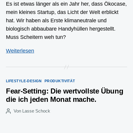
Es ist etwas länger als ein Jahr her, dass Ökocase,
mein kleines Startup, das Licht der Welt erblickt
hat. Wir haben als Erste klimaneutrale und
biologisch abbaubare Handyhüllen hergestellt.
Muss Scheitern weh tun?
Warum
Weiterlesen
lohnt
es
sich
Kategorien
LIFESTYLE-DESIGN
PRODUKTIVITÄT
zu
Fear-Setting: Die wertvollste Übung
scheitern?
die ich jeden Monat mache.
Von
Lasse Schock
Beitragsautor