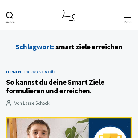
Suchen
Menü
Lasse
Schock
Schlagwort:
smart ziele erreichen
Kategorien
LERNEN
PRODUKTIVITÄT
So kannst du deine Smart Ziele
formulieren und erreichen.
Von
Lasse Schock
Beitragsautor