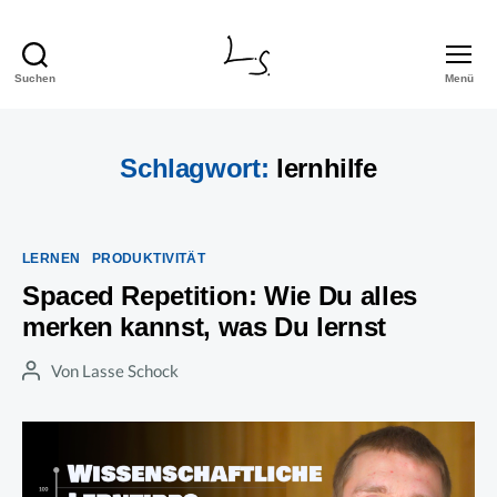
Suchen
Menü
Lasse
Schock
Schlagwort:
lernhilfe
Kategorien
LERNEN
PRODUKTIVITÄT
Spaced Repetition: Wie Du alles
merken kannst, was Du lernst
Von
Lasse Schock
Beitragsautor