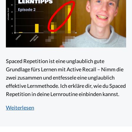
Spaced Repetition ist eine unglaublich gute
Grundlage fürs Lernen mit Active Recall – Nimm die
zwei zusammen und entfessele eine unglaublich
effektive Lernmethode. Ich erkläre dir, wie du Spaced
Repetition in deine Lernroutine einbinden kannst.
Spaced
Weiterlesen
Repetition:
Wie