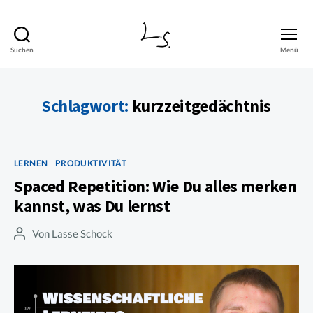
Suchen
Menü
Lasse
Schock
Schlagwort:
kurzzeitgedächtnis
Kategorien
LERNEN
PRODUKTIVITÄT
Spaced Repetition: Wie Du alles merken
kannst, was Du lernst
Von
Lasse Schock
Beitragsautor