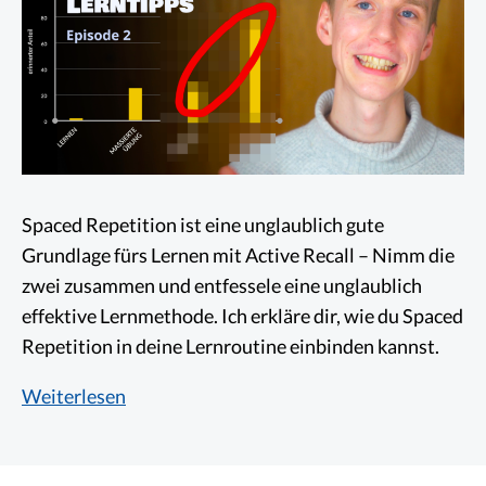
Spaced Repetition ist eine unglaublich gute
Grundlage fürs Lernen mit Active Recall – Nimm die
zwei zusammen und entfessele eine unglaublich
effektive Lernmethode. Ich erkläre dir, wie du Spaced
Repetition in deine Lernroutine einbinden kannst.
Spaced
Weiterlesen
Repetition:
Wie