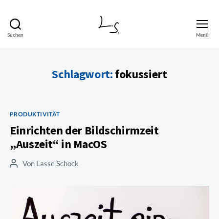
Suchen
Menü
Lasse
Schock
Schlagwort:
fokussiert
Kategorien
PRODUKTIVITÄT
Einrichten der Bildschirmzeit
„Auszeit“ in MacOS
Von
Lasse Schock
Beitragsautor