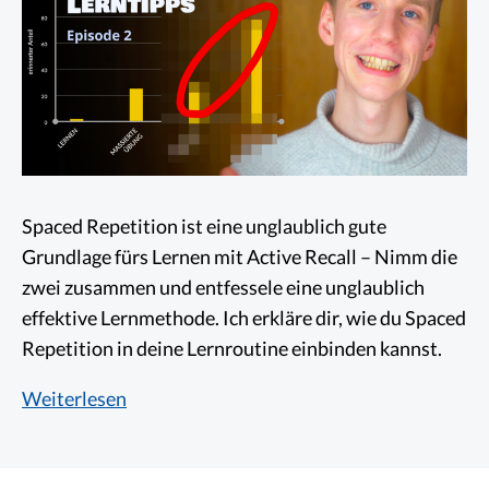
Spaced Repetition ist eine unglaublich gute
Grundlage fürs Lernen mit Active Recall – Nimm die
zwei zusammen und entfessele eine unglaublich
effektive Lernmethode. Ich erkläre dir, wie du Spaced
Repetition in deine Lernroutine einbinden kannst.
Spaced
Weiterlesen
Repetition:
Wie