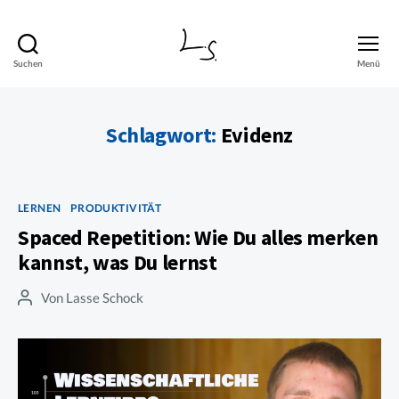
Suchen
Menü
Lasse
Schock
Schlagwort:
Evidenz
Kategorien
LERNEN
PRODUKTIVITÄT
Spaced Repetition: Wie Du alles merken
kannst, was Du lernst
Von
Lasse Schock
Beitragsautor