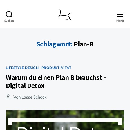
Suchen
Menü
Lasse
Schock
Schlagwort:
Plan-B
Kategorien
LIFESTYLE-DESIGN
PRODUKTIVITÄT
Warum du einen Plan B brauchst –
Digital Detox
Von
Lasse Schock
Beitragsautor